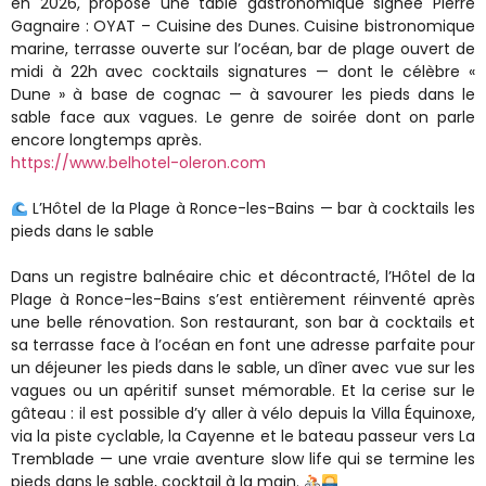
en 2026, propose une table gastronomique signée Pierre
Gagnaire : OYAT – Cuisine des Dunes. Cuisine bistronomique
marine, terrasse ouverte sur l’océan, bar de plage ouvert de
midi à 22h avec cocktails signatures — dont le célèbre «
Dune » à base de cognac — à savourer les pieds dans le
sable face aux vagues. Le genre de soirée dont on parle
encore longtemps après.
https://www.belhotel-oleron.com
L’Hôtel de la Plage à Ronce-les-Bains — bar à cocktails les
pieds dans le sable
Dans un registre balnéaire chic et décontracté, l’Hôtel de la
Plage à Ronce-les-Bains s’est entièrement réinventé après
une belle rénovation. Son restaurant, son bar à cocktails et
sa terrasse face à l’océan en font une adresse parfaite pour
un déjeuner les pieds dans le sable, un dîner avec vue sur les
vagues ou un apéritif sunset mémorable. Et la cerise sur le
gâteau : il est possible d’y aller à vélo depuis la Villa Équinoxe,
via la piste cyclable, la Cayenne et le bateau passeur vers La
Tremblade — une vraie aventure slow life qui se termine les
pieds dans le sable, cocktail à la main.