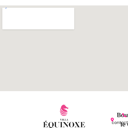
Bou
contact
le